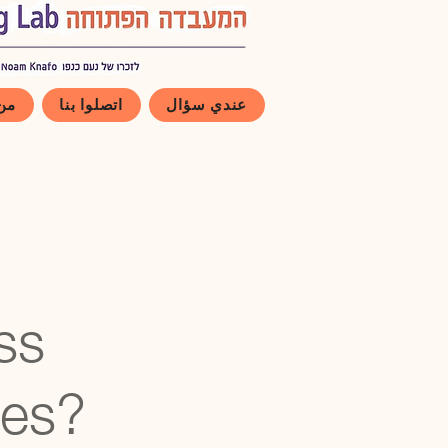
عندي سؤال
اتصلوا بنا
من
ss
pes?