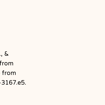
., &
 from
e from
–3167.e5.