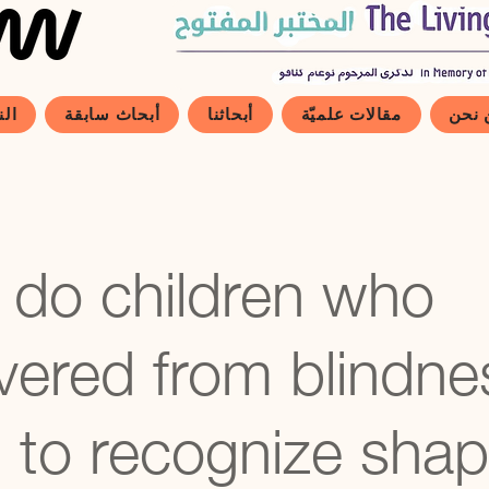
 نحن
مقالات علميّة
أبحاثنا
أبحاث سابقة
الن
do children who
vered from blindne
n to recognize sha